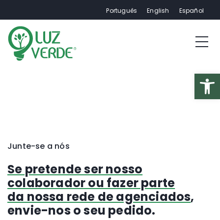
Português
English
Español
Op
Junte-se a nós
Se pretende ser nosso
colaborador ou fazer parte
da nossa rede de agenciados
,
envie-nos o seu pedido.